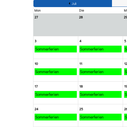
Juli
Mon
Die
Mi
27
28
2
3
4
5
Sommerferien
Sommerferien
S
10
11
1
Sommerferien
Sommerferien
S
17
18
1
Sommerferien
Sommerferien
S
24
25
2
Sommerferien
Sommerferien
S